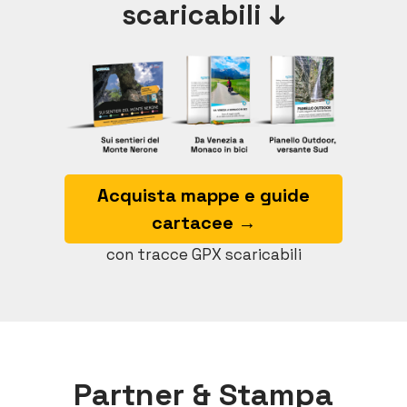
scaricabili ↓
Acquista mappe e guide
cartacee →
con tracce GPX scaricabili
Partner & Stampa