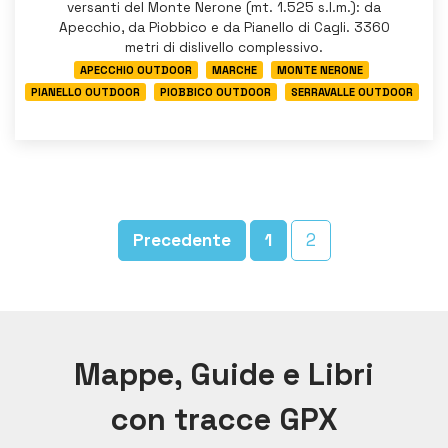
versanti del Monte Nerone (mt. 1.525 s.l.m.): da
Apecchio, da Piobbico e da Pianello di Cagli. 3360
metri di dislivello complessivo.
APECCHIO OUTDOOR
MARCHE
MONTE NERONE
PIANELLO OUTDOOR
PIOBBICO OUTDOOR
SERRAVALLE OUTDOOR
Precedente
1
2
Mappe, Guide e Libri
con tracce GPX