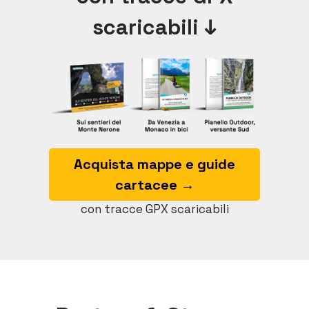
scaricabili ↓
Acquista mappe e guide
cartacee →
con tracce GPX scaricabili