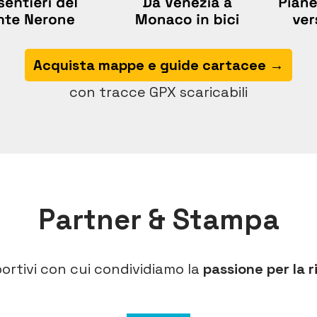
Acquista mappe e guide cartacee →
con tracce GPX scaricabili
Partner & Stampa
portivi con cui condividiamo la
passione per la r