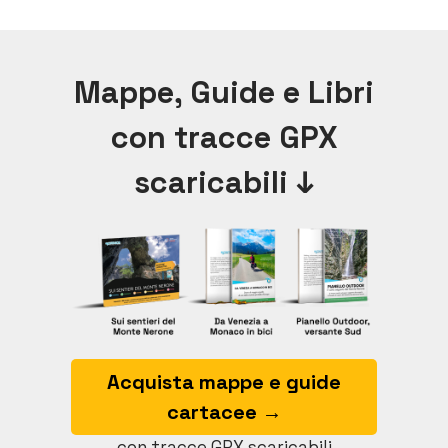
Mappe, Guide e Libri
con tracce GPX
scaricabili ↓
Acquista mappe e guide
cartacee →
con tracce GPX scaricabili