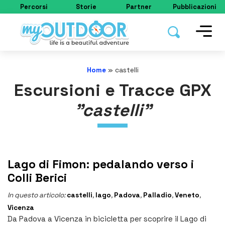
Percorsi
Storie
Partner
Pubblicazioni
Home
»
castelli
Escursioni e Tracce GPX
"castelli"
Lago di Fimon: pedalando verso i
Colli Berici
In questo articolo:
castelli
,
lago
,
Padova
,
Palladio
,
Veneto
,
Vicenza
Da Padova a Vicenza in bicicletta per scoprire il Lago di