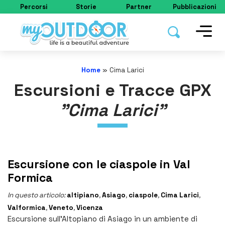
Percorsi
Storie
Partner
Pubblicazioni
Home
»
Cima Larici
Escursioni e Tracce GPX
"Cima Larici"
Escursione con le ciaspole in Val
Formica
In questo articolo:
altipiano
,
Asiago
,
ciaspole
,
Cima Larici
,
Valformica
,
Veneto
,
Vicenza
Escursione sull’Altopiano di Asiago in un ambiente di