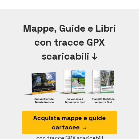
Mappe, Guide e Libri
con tracce GPX
scaricabili ↓
Acquista mappe e guide
cartacee →
con tracce GPX scaricabili