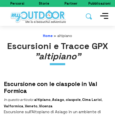
Percorsi
Storie
Partner
Pubblicazioni
Home
»
altipiano
Escursioni e Tracce GPX
"altipiano"
Escursione con le ciaspole in Val
Formica
In questo articolo:
altipiano
,
Asiago
,
ciaspole
,
Cima Larici
,
Valformica
,
Veneto
,
Vicenza
Escursione sull’Altopiano di Asiago in un ambiente di