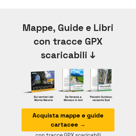
Mappe, Guide e Libri
con tracce GPX
scaricabili ↓
Acquista mappe e guide
cartacee →
con tracce GPX scaricabili