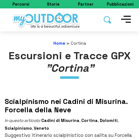
Percorsi
Storie
Partner
Pubblicazioni
Home
»
Cortina
Escursioni e Tracce GPX
"Cortina"
Scialpinismo nei Cadini di Misurina.
Forcella della Neve
In questo articolo:
Cadini di Misurina
,
Cortina
,
Dolomiti
,
Scialpinismo
,
Veneto
Suggestivo itinerario scialpinistico con salita su Forcella