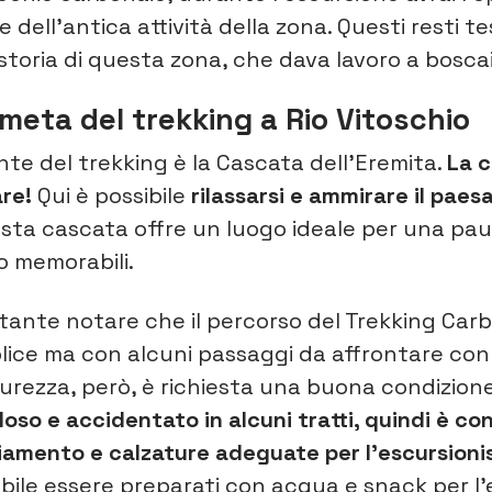
e dell’antica attività della zona. Questi resti te
 storia di questa zona, che dava lavoro a boscai
meta del trekking a Rio Vitoschio
nte del trekking è la Cascata dell’Eremita.
La 
are!
Qui è possibile
rilassarsi e ammirare il paes
esta cascata offre un luogo ideale per una pa
o memorabili.
rtante notare che il percorso del Trekking Carb
lice ma con alcuni passaggi da affrontare con
curezza, però, è richiesta una buona condizione 
oso e accidentato in alcuni tratti, quindi è con
iamento e calzature adeguate per l’escursion
bile essere preparati con acqua e snack per l’