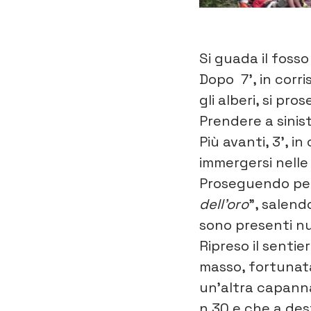
Si guada il fosso
Dopo 7’, in corri
gli alberi, si pro
Prendere a sinis
Più avanti, 3’, 
immergersi nelle 
Proseguendo per 
dell’oro
”, salend
sono presenti nu
Ripreso il sentie
masso, fortunata
un’altra capanna 
n.30 e che a des