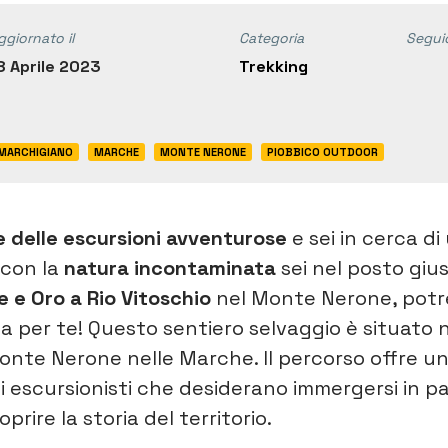
ggiornato il
Categoria
Segui
8 Aprile 2023
Trekking
MARCHIGIANO
MARCHE
MONTE NERONE
PIOBBICO OUTDOOR
delle escursioni avventurose
e sei in cerca di
 con la
natura incontaminata
sei nel posto giust
 e Oro a Rio Vitoschio
nel Monte Nerone, potr
ta per te! Questo sentiero selvaggio è situato n
te Nerone nelle Marche. Il percorso offre un
i escursionisti che desiderano immergersi in p
prire la storia del territorio.