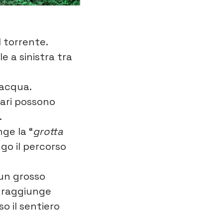
l torrente.
e a sinistra tra
’acqua.
rari possono
.
ge la “
grotta
ngo il percorso
 un grosso
i raggiunge
so il sentiero