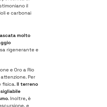
stimoniano il
oli e carbonai
cascata molto
aggio
usa rigenerante e
one e Oro a Rio
 attenzione. Per
fisica.
Il terreno
sigliabile
ismo
. Inoltre, è
escursione, e