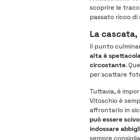
scoprire le tracc
passato ricco di
La cascata, 
Il punto culmina
alta è spettacol
circostante
. Qu
per scattare fot
Tuttavia, è impo
Vitoschio è semp
affrontarlo in si
può essere scivol
indossare abbigl
sempre consiglia