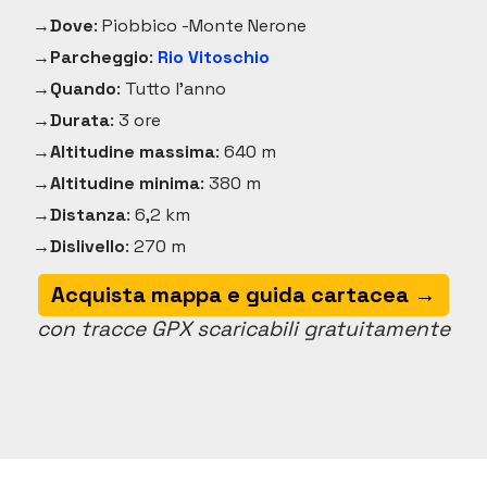
Dove
: Piobbico -Monte Nerone
Parcheggio
:
Rio Vitoschio
Quando
: Tutto l'anno
Durata
: 3 ore
Altitudine massima
: 640 m
Altitudine minima
: 380 m
Distanza
: 6,2 km
Dislivello
: 270 m
Acquista mappa e guida cartacea →
con tracce GPX scaricabili gratuitamente