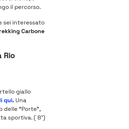
ungo il percorso.
e sei interessato
rekking Carbone
 Rio
tello giallo
i qui.
Una
 delle “Porte”,
ta sportiva. ( 8’)