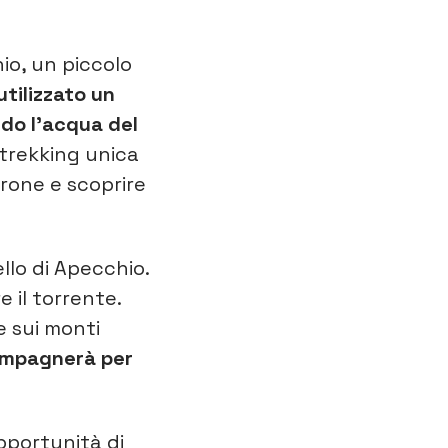
hio, un piccolo
utilizzato un
ndo l’acqua del
 trekking unica
erone e scoprire
llo di Apecchio.
e il torrente.
e sui monti
compagnerà per
pportunità di