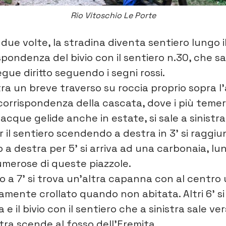
Rio Vitoschio Le Porte
 due volte, la stradina diventa sentiero lungo i
spondenza del bivio con il sentiero n.30, che sal
segue diritto seguendo i segni rossi.
tra un breve traverso su roccia proprio sopra l
in corrispondenza della cascata, dove i più teme
acque gelide anche in estate, si sale a sinistra
il sentiero scendendo a destra in 3’ si raggiun
o a destra per 5’ si arriva ad una carbonaia, lu
merose di queste piazzole.
ro a 7’ si trova un’altra capanna con al centro
mente crollato quando non abitata. Altri 6’ s
e il bivio con il sentiero che a sinistra sale ver
tra scende al fosso dell’Eremita.