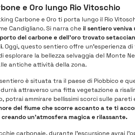
bone e Oro lungo Rio Vitoschio
ekking Carbone e Oro ti porta lungo il Rio Vitosc
ume Candigliano. Si narra che
il sentiero veniva 
sporto del carbone e dell’oro trovato setaccia
i
. Oggi, questo sentiero offre un’esperienza di
di esplorare la bellezza selvaggia del Monte N
alle antiche attività della zona.
entiero è situata tra il paese di Piobbico e que
ndurrà attraverso una fitta vegetazione a risalir
, potrai ammirare bellissimi scorci sulle pareti 
umore del fiume che scorre accanto a te ti ac
o, creando un’atmosfera magica e rilassante.
cchie carbonaie, durante l’escursione avrai l’o