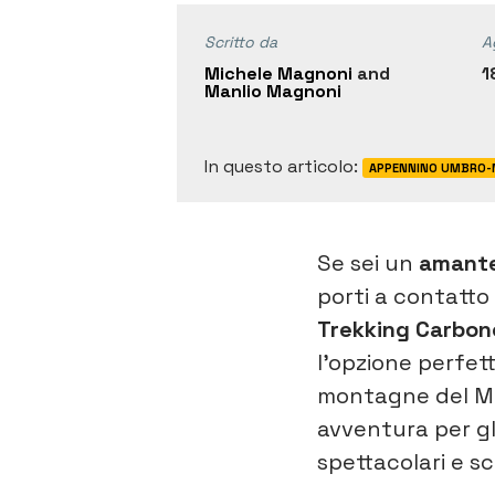
Scritto da
A
Michele Magnoni
and
1
Manlio Magnoni
In questo articolo:
APPENNINO UMBRO-
Se sei un
amante 
porti a contatto
Trekking Carbone
l’opzione perfet
montagne del Mon
avventura per gl
spettacolari e sco