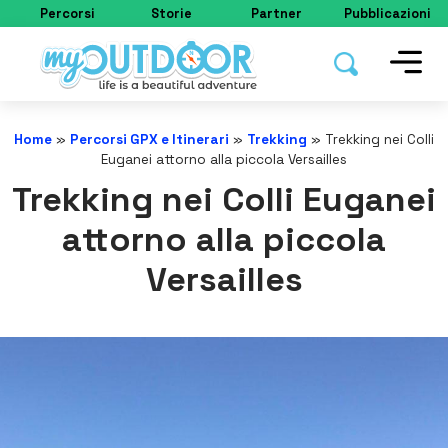
Percorsi
Storie
Partner
Pubblicazioni
Home
»
Percorsi GPX e Itinerari
»
Trekking
»
Trekking nei Colli
Euganei attorno alla piccola Versailles
Trekking nei Colli Euganei
attorno alla piccola
Versailles