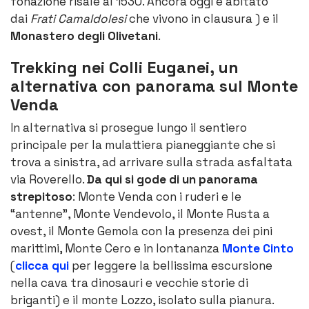
fonazione risale al 1530. Ancora oggi è abitato
dai
Frati Camaldolesi
che vivono in clausura ) e il
Monastero degli Olivetani
.
Trekking nei Colli Euganei, un
alternativa con panorama sul Monte
Venda
In alternativa si prosegue lungo il sentiero
principale per la mulattiera pianeggiante che si
trova a sinistra, ad arrivare sulla strada asfaltata
via Roverello.
Da qui si gode di un panorama
strepitoso
: Monte Venda con i ruderi e le
“antenne”, Monte Vendevolo, il Monte Rusta a
ovest, il Monte Gemola con la presenza dei pini
marittimi, Monte Cero e in lontananza
Monte Cinto
(
clicca qui
per leggere la bellissima escursione
nella cava tra dinosauri e vecchie storie di
briganti) e il monte Lozzo, isolato sulla pianura.