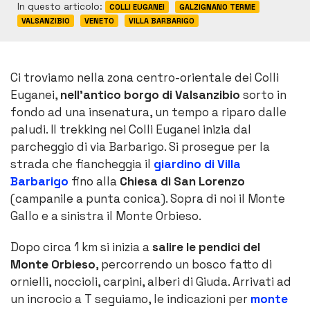
In questo articolo:
COLLI EUGANEI
GALZIGNANO TERME
VALSANZIBIO
VENETO
VILLA BARBARIGO
Ci troviamo nella zona centro-orientale dei Colli
Euganei,
nell’antico borgo di Valsanzibio
sorto in
fondo ad una insenatura, un tempo a riparo dalle
paludi. Il trekking nei Colli Euganei inizia dal
parcheggio di via Barbarigo. Si prosegue per la
strada che fiancheggia il
giardino di Villa
Barbarigo
fino alla
Chiesa di San Lorenzo
(campanile a punta conica). Sopra di noi il Monte
Gallo e a sinistra il Monte Orbieso.
Dopo circa 1 km si inizia a
salire le pendici del
Monte Orbieso
, percorrendo un bosco fatto di
ornielli, noccioli, carpini, alberi di Giuda. Arrivati ad
un incrocio a T seguiamo, le indicazioni per
monte