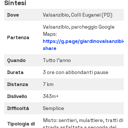
Sintesi
Dove
Valsanzibio, Colli Euganei (PD)
Valsanzibio, parcheggio Google
Maps:
Partenza
https://g.page/giardinovalsanzibio
share
Quando
Tutto l’anno
Durata
3 ore con abbondanti pause
Distanza
7 km
Dislivello
343m+
Difficoltà
Semplice
Misto: sentieri, mulattiere, tratti di
Tipologia di
strada asfaltata a seconda del