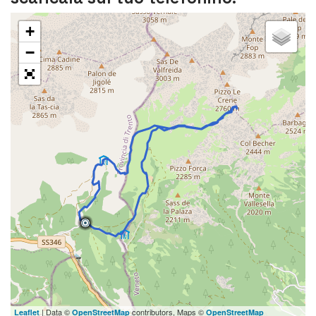
+
−
| Data ©
contributors, Maps ©
Leaflet
OpenStreetMap
OpenStreetMap