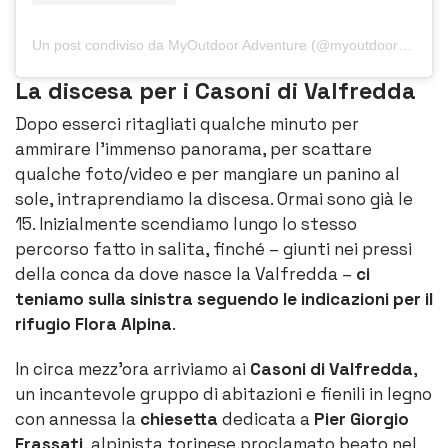
Un post condiviso da MyOutdoor Adventure (@myoutdoor_adventure)
La discesa per i Casoni di Valfredda
Dopo esserci ritagliati qualche minuto per
ammirare l’immenso panorama, per scattare
qualche foto/video e per mangiare un panino al
sole, intraprendiamo la discesa. Ormai sono già le
15. Inizialmente scendiamo lungo lo stesso
percorso fatto in salita, finché – giunti nei pressi
della conca da dove nasce la Valfredda –
ci
teniamo sulla sinistra seguendo le indicazioni per il
rifugio Flora Alpina
.
In circa mezz’ora arriviamo ai
Casoni di Valfredda
,
un incantevole gruppo di abitazioni e fienili in legno
con annessa la
chiesetta
dedicata a
Pier Giorgio
Frassati
, alpinista torinese proclamato beato nel