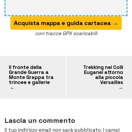
Alternative:
Acquista mappa e guida cartacea →
con tracce GPX scaricabili
Il fronte della
Trekking nei Colli
Grande Guerra a
Euganei attorno
Monte Grappa tra
alla piccola
trincee e gallerie
Versailles
←
→
Lascia un commento
Il tuo indirizzo email non sarà pubblicato.
I campi