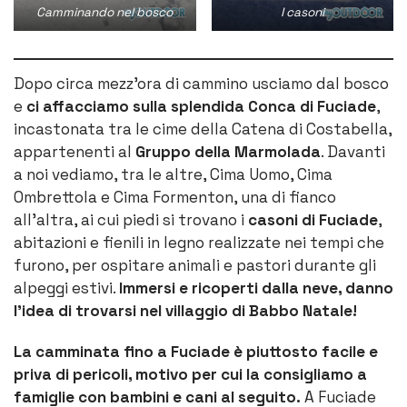
Camminando nel bosco
I casoni
Dopo circa mezz’ora di cammino usciamo dal bosco
e
ci affacciamo sulla splendida Conca di Fuciade
,
incastonata tra le cime della Catena di Costabella,
appartenenti al
Gruppo della Marmolada
. Davanti
a noi vediamo, tra le altre, Cima Uomo, Cima
Ombrettola e Cima Formenton, una di fianco
all’altra, ai cui piedi si trovano i
casoni di Fuciade
,
abitazioni e fienili in legno realizzate nei tempi che
furono, per ospitare animali e pastori durante gli
alpeggi estivi.
Immersi e ricoperti dalla neve, danno
l’idea di trovarsi nel villaggio di Babbo Natale!
La camminata fino a Fuciade è piuttosto facile e
priva di pericoli, motivo per cui la consigliamo a
famiglie con bambini e cani al seguito.
A Fuciade