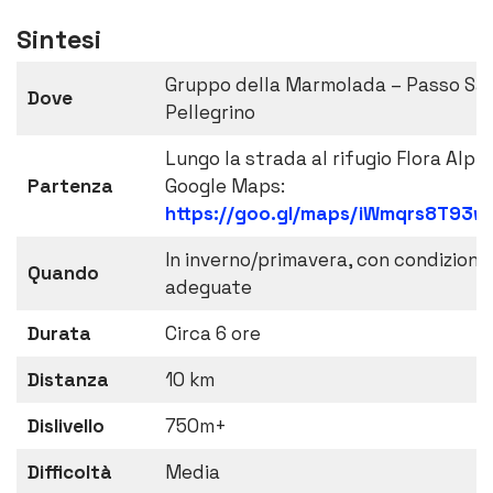
Sintesi
Gruppo della Marmolada – Passo Sa
Dove
Pellegrino
Lungo la strada al rifugio Flora Alpin
Partenza
Google Maps:
https://goo.gl/maps/iWmqrs8T93w
In inverno/primavera, con condizioni 
Quando
adeguate
Durata
Circa 6 ore
Distanza
10 km
Dislivello
750m+
Difficoltà
Media