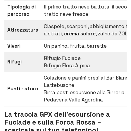
Tipologia di
Il primo tratto neve battuta; il seco
percorso
tratto neve fresca
Ciaspole, scarponi, abbigliamento t
Attrezzatura
a strati,
crema solare
, zaino da 30L
Viveri
Un panino, frutta, barrette
Rifugio Fuciade
Rifugi
Rifugio Flora Alpina
Colazione e panini presi al Bar Bianc
Lattebusche
Punti ristoro
Birra post-escursione alla Birreria
Pedavena Valle Agordina
La traccia GPX dell’escursione a
Fuciade e sulla Forca Rossa –
scaricala sul tuo telefonino!