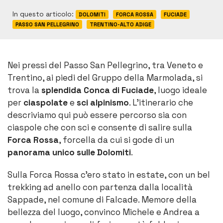
In questo articolo:
DOLOMITI
FORCA ROSSA
FUCIADE
PASSO SAN PELLEGRINO
TRENTINO-ALTO ADIGE
Nei pressi del Passo San Pellegrino, tra Veneto e
Trentino, ai piedi del Gruppo della Marmolada, si
trova la
splendida Conca di Fuciade
, luogo ideale
per
ciaspolate
e
sci alpinismo
. L’itinerario che
descriviamo qui può essere percorso sia con
ciaspole che con sci e consente di salire sulla
Forca Rossa
, forcella da cui si gode di un
panorama unico sulle Dolomiti
.
Sulla Forca Rossa c’ero stato in estate, con un bel
trekking ad anello con partenza dalla località
Sappade, nel comune di Falcade. Memore della
bellezza del luogo, convinco Michele e Andrea a