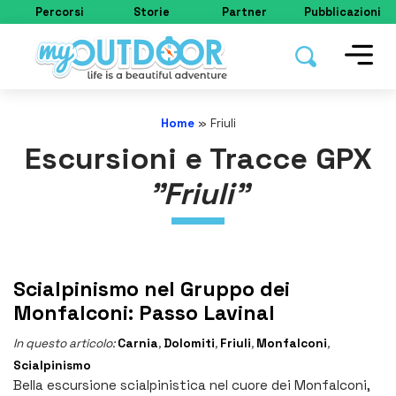
Percorsi
Storie
Partner
Pubblicazioni
Home
»
Friuli
Escursioni e Tracce GPX
"Friuli"
Scialpinismo nel Gruppo dei
Monfalconi: Passo Lavinal
In questo articolo:
Carnia
,
Dolomiti
,
Friuli
,
Monfalconi
,
Scialpinismo
Bella escursione scialpinistica nel cuore dei Monfalconi,